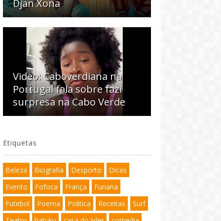
Djan Xona
Video: Caboverdiana na
Portugal fala sobre fazi
surpresa na Cabo Verde
Etiquetas
Beleza
Biografia
Desporto
Dicas
Evento
Fofoca
França
Funana
Futebol
Poema
Politica
Receitas
Surf
Teatro
batuku
casa do lider
comedia