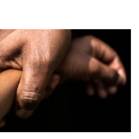
Video: Caboverdiana konta
motivo ki fazel larga
 fui para cama
Portugal pa volta pa Cabo
esidente "
Verde
 MAIS
LER MAIS