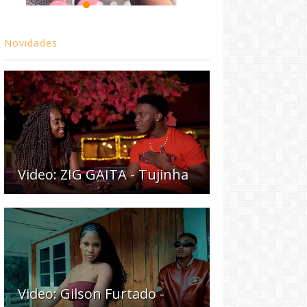
Novidades
Video: ZIG GAITA - Tujinha
Video: Gilson Furtado -