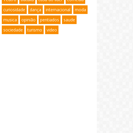
curiosidade
dança
internacional
moda
musica
opinião
pentiados
saude
sociedade
turismo
video