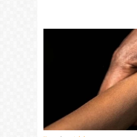
"Com 16 anos
com o Pr
LER