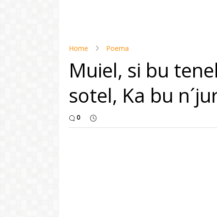
Home
Poema
Muiel, si bu tene
sotel, Ka bu n´jur
0