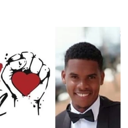
erdiana konta
fazel larga
volta pa Cabo
"Com 16 anos fui para cama
rde
com o Presidente "
 MAIS
LER MAIS