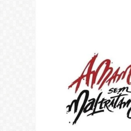
Video: Cabov
motivo ki 
Portugal pa 
Ve
LER