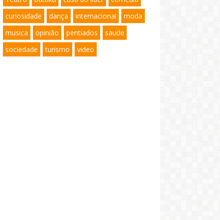
curiosidade
dança
internacional
moda
musica
opinião
pentiados
saude
sociedade
turismo
video