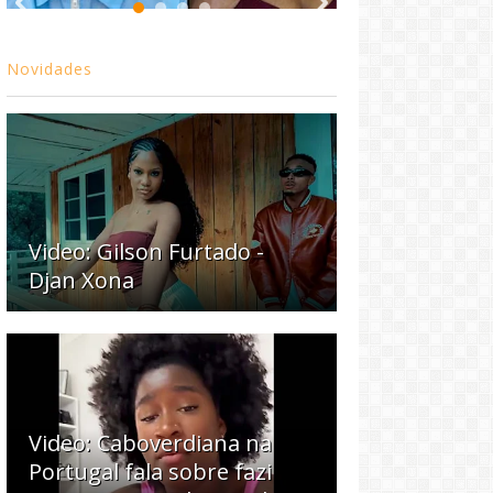
Novidades
Video: Gilson Furtado -
Djan Xona
Video: Caboverdiana na
Portugal fala sobre fazi