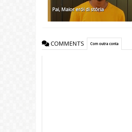
Pai, Maior erói di stória
COMMENTS
Com outra conta