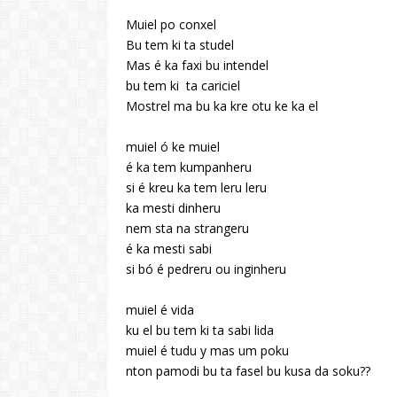
Muiel po conxel
Bu tem ki ta studel
Mas é ka faxi bu intendel
bu tem ki ta cariciel
Mostrel ma bu ka kre otu ke ka el
muiel ó ke muiel
é ka tem kumpanheru
si é kreu ka tem leru leru
ka mesti dinheru
nem sta na strangeru
é ka mesti sabi
si bó é pedreru ou inginheru
muiel é vida
ku el bu tem ki ta sabi lida
muiel é tudu y mas um poku
nton pamodi bu ta fasel bu kusa da soku??