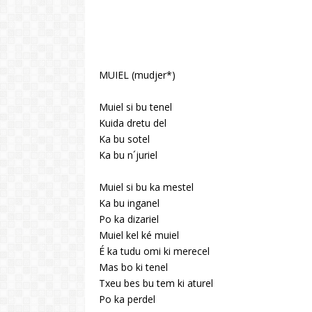
MUIEL (mudjer*)
Muiel si bu tenel
Kuida dretu del
Ka bu sotel
Ka bu n´juriel
Muiel si bu ka mestel
Ka bu inganel
Po ka dizariel
Muiel kel ké muiel
É ka tudu omi ki merecel
Mas bo ki tenel
Txeu bes bu tem ki aturel
Po ka perdel