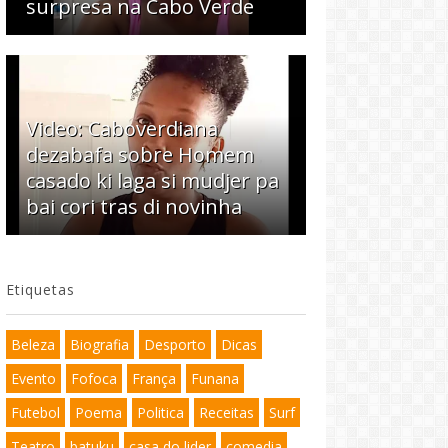
surpresa na Cabo Verde
Video: Caboverdiana
dezabafa sobre Homem
casado ki laga si mudjer pa
bai cori tras di novinha
Etiquetas
Beleza
Biografia
Desporto
Dicas
Evento
Fofoca
França
Funana
Futebol
Poema
Politica
Receitas
Surf
Teatro
batuku
casa do lider
comedia