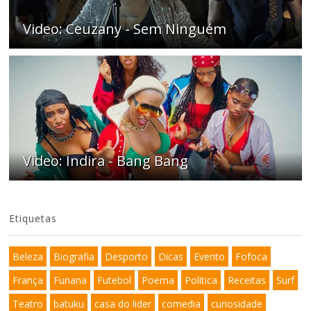
Video: Ceuzany - Sem Ninguém
Video: Indira - Bang Bang
Etiquetas
Beleza
Biografia
Desporto
Dicas
Evento
Fofoca
França
Funana
Futebol
Poema
Politica
Receitas
Surf
Teatro
batuku
casa do lider
comedia
curiosidade