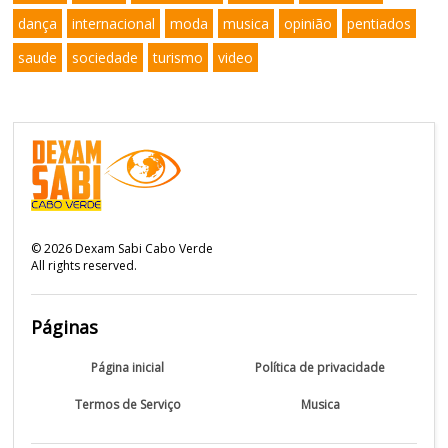
dança
internacional
moda
musica
opinião
pentiados
saude
sociedade
turismo
video
©
2026
Dexam Sabi Cabo Verde
All rights reserved.
Páginas
Página inicial
Política de privacidade
Termos de Serviço
Musica