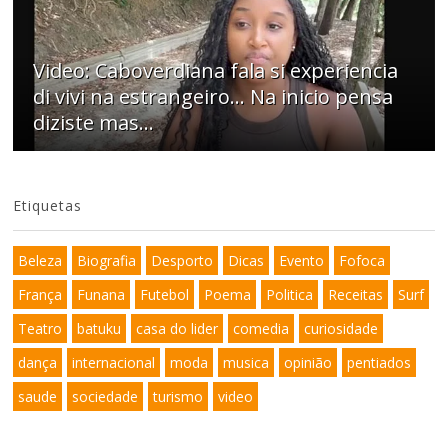
Video: Caboverdiana fala si experiencia
di vivi na estrangeiro... Na inicio pensa
diziste mas...
Etiquetas
Beleza
Biografia
Desporto
Dicas
Evento
Fofoca
França
Funana
Futebol
Poema
Politica
Receitas
Surf
Teatro
batuku
casa do lider
comedia
curiosidade
dança
internacional
moda
musica
opinião
pentiados
saude
sociedade
turismo
video