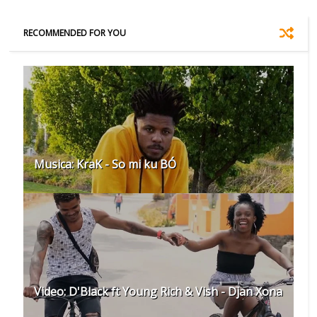
RECOMMENDED FOR YOU
Musica: KraK - So mi ku BÓ
Video: D'Black ft Young Rich & Vish - Djan Xona