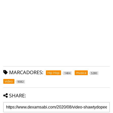
MARCADORES:
Hip Hop
musica
1484
5280
video
9082
SHARE: