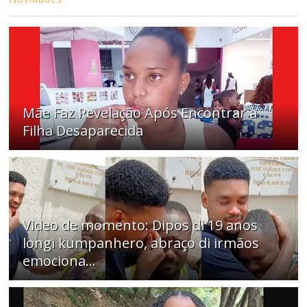
Mãe Faz Revelação Após Encontrar a
Filha Desaparecida
Video de momento: Dipos di 19 anos
longi kumpanhero, abraço di irmãos
emociona…