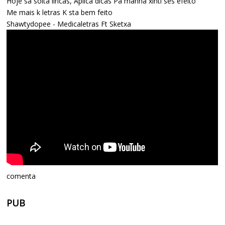
Hoje sa solta líricas, Aplica dicas Pa manha xinti ses efeito
Me mais k letras K sta bem feito
Shawtydopee - Medicaletras Ft Sketxa
comenta
PUB