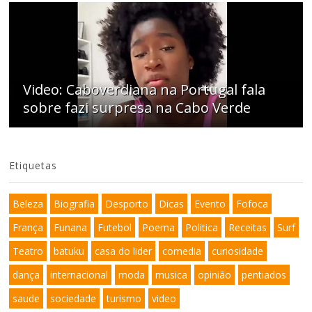
Video: Caboverdiana na Portugal fala
sobre fazi surpresa na Cabo Verde
Etiquetas
Beleza
Biografia
Desporto
Dicas
Evento
Fofoca
França
Funana
Futebol
Poema
Politica
Receitas
Surf
Teatro
batuku
casa do lider
comedia
curiosidade
dança
internacional
moda
musica
opinião
pentiados
saude
sociedade
turismo
video