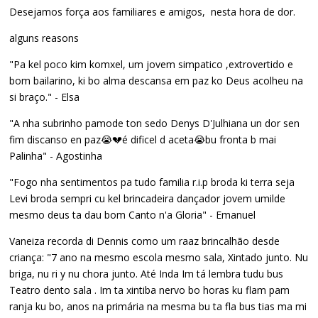
Desejamos força aos familiares e amigos, nesta hora de dor.
alguns reasons
"Pa kel poco kim komxel, um jovem simpatico ,extrovertido e
bom bailarino, ki bo alma descansa em paz ko Deus acolheu na
si braço." - Elsa
"A nha subrinho pamode ton sedo Denys D'Julhiana un dor sen
fim discanso en paz😭💔é dificel d aceta😭bu fronta b mai
Palinha" - Agostinha
"Fogo nha sentimentos pa tudo familia r.i.p broda ki terra seja
Levi broda sempri cu kel brincadeira dançador jovem umilde
mesmo deus ta dau bom Canto n'a Gloria" - Emanuel
Vaneiza recorda di Dennis como um raaz brincalhão desde
criança: "7 ano na mesmo escola mesmo sala, Xintado junto. Nu
briga, nu ri y nu chora junto. Até Inda Im tá lembra tudu bus
Teatro dento sala . Im ta xintiba nervo bo horas ku flam pam
ranja ku bo, anos na primária na mesma bu ta fla bus tias ma mi