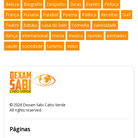
Beleza
Biografia
Desporto
Dicas
Evento
Fofoca
França
Funana
Futebol
Poema
Politica
Receitas
Surf
Teatro
batuku
casa do lider
comedia
curiosidade
dança
internacional
moda
musica
opinião
pentiados
saude
sociedade
turismo
video
©
2026
Dexam Sabi Cabo Verde
All rights reserved.
Páginas