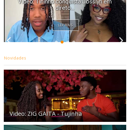
Video: Tininho conquista Josslyn em
direto...
LER MAIS
Novidades
Video: ZIG GAITA - Tujinha