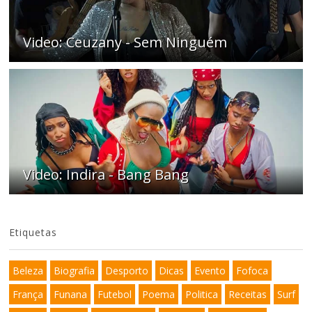
Video: Ceuzany - Sem Ninguém
Video: Indira - Bang Bang
Etiquetas
Beleza
Biografia
Desporto
Dicas
Evento
Fofoca
França
Funana
Futebol
Poema
Politica
Receitas
Surf