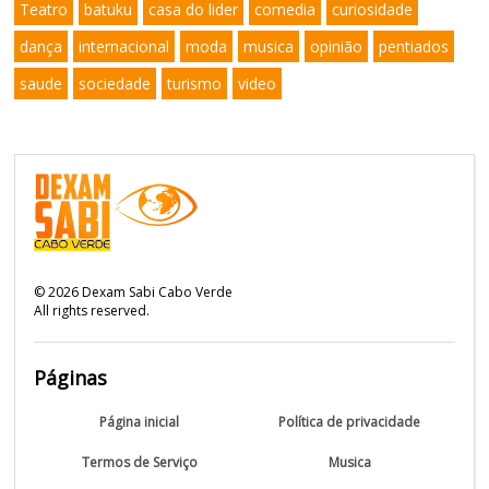
Teatro
batuku
casa do lider
comedia
curiosidade
dança
internacional
moda
musica
opinião
pentiados
saude
sociedade
turismo
video
©
2026
Dexam Sabi Cabo Verde
All rights reserved.
Páginas
Página inicial
Política de privacidade
Termos de Serviço
Musica