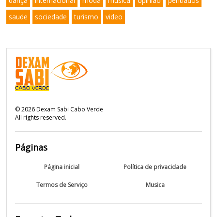
dança
internacional
moda
musica
opinião
pentiados
saude
sociedade
turismo
video
©
2026
Dexam Sabi Cabo Verde
All rights reserved.
Páginas
Página inicial
Política de privacidade
Termos de Serviço
Musica