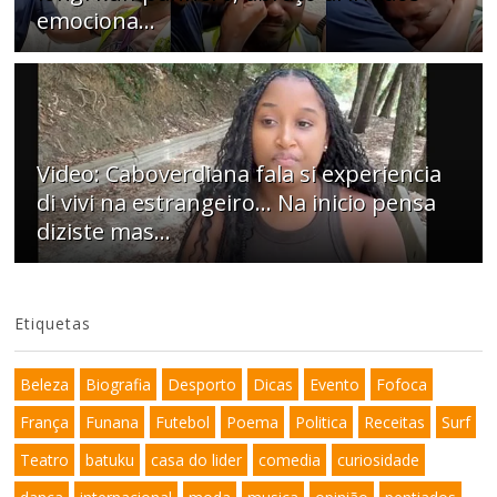
emociona…
Video: Caboverdiana fala si experiencia
di vivi na estrangeiro... Na inicio pensa
diziste mas...
Etiquetas
Beleza
Biografia
Desporto
Dicas
Evento
Fofoca
França
Funana
Futebol
Poema
Politica
Receitas
Surf
Teatro
batuku
casa do lider
comedia
curiosidade