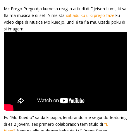
Mc Prego Prego dja kumesa reagi a atitudi di Djeison Lumi, ki sa
fla ma música é di sel. Y me sta
xatiadu ku u ki prego faze
ku
video clipe di Musica Mo kuedjo, undi é ta fla ma. Uzadu poku di
si imagem.
Es "Mo Kuedjo" sa da ki papia, lembrando me segundo featuring
di es 2 Jovem, ses primero colaborason tem título di
"É
Kuze"
, bem na album dorme bebe de MC Prego Prego.