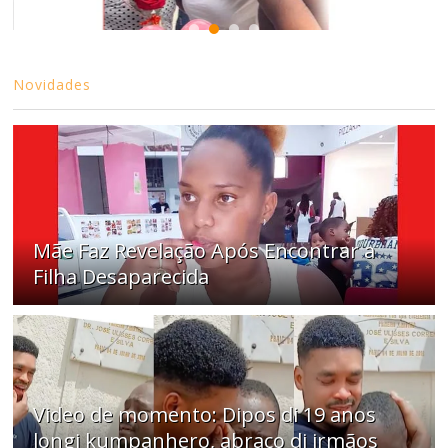
Novidades
Mãe Faz Revelação Após Encontrar a
Filha Desaparecida
Video de momento: Dipos di 19 anos
longi kumpanhero, abraço di irmãos