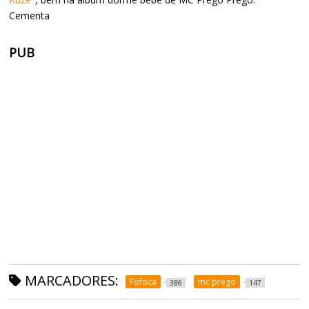
Cementa
PUB
MARCADORES:
Fofoca
mc prego
386
147