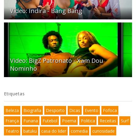
Video: Indira - Bang Bang
Video: BigZ Patronato - Xam Dou
Nominho
Etiquetas
Beleza
Biografia
Desporto
Dicas
Evento
Fofoca
França
Funana
Futebol
Poema
Politica
Receitas
Surf
Teatro
batuku
casa do lider
comedia
curiosidade