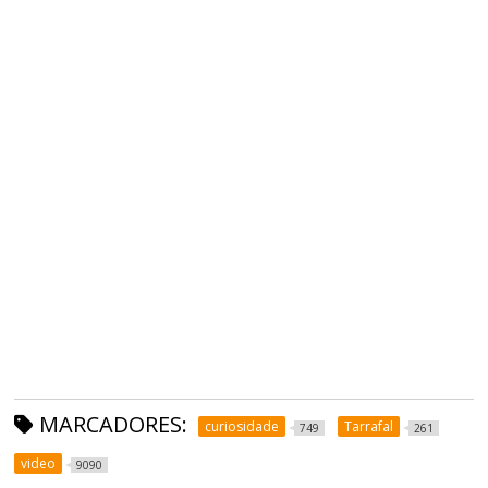
MARCADORES:
curiosidade
Tarrafal
749
261
video
9090