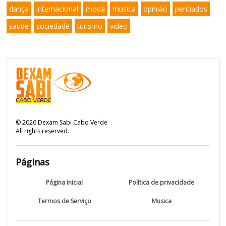
dança
internacional
moda
musica
opinião
pentiados
saude
sociedade
turismo
video
©
2026
Dexam Sabi Cabo Verde
All rights reserved.
Páginas
Página inicial
Política de privacidade
Termos de Serviço
Musica