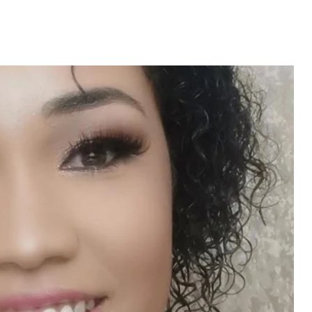
Video: Caboverdiana konta
motivo ki fazel larga
 fui para cama
Portugal pa volta pa Cabo
esidente "
Verde
 MAIS
LER MAIS