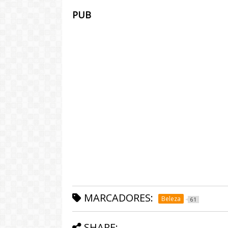
PUB
MARCADORES:
Beleza
61
SHARE: