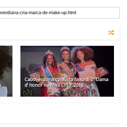
Caboverdiana conkista faixa di 2ª Dama
a
d’ honor na Miss CPLP 2019