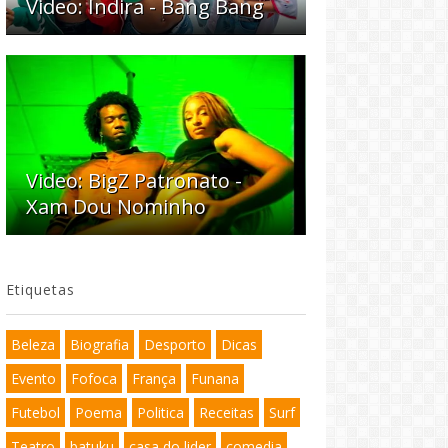
Video: Indira - Bang Bang
Video: BigZ Patronato -
Xam Dou Nominho
Etiquetas
Beleza
Biografia
Desporto
Dicas
Evento
Fofoca
França
Funana
Futebol
Poema
Politica
Receitas
Surf
Teatro
batuku
casa do lider
comedia