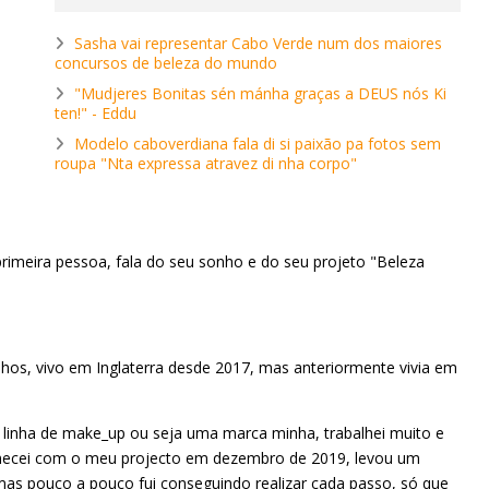
Sasha vai representar Cabo Verde num dos maiores
concursos de beleza do mundo
"Mudjeres Bonitas sén mánha graças a DEUS nós Ki
ten!" - Eddu
Modelo caboverdiana fala di si paixão pa fotos sem
roupa "Nta expressa atravez di nha corpo"
rimeira pessoa, fala do seu sonho e do seu projeto "Beleza
hos, vivo em Inglaterra desde 2017, mas anteriormente vivia em
 linha de make_up ou seja uma marca minha, trabalhei muito e
comecei com o meu projecto em dezembro de 2019, levou um
as pouco a pouco fui conseguindo realizar cada passo, só que