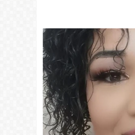
"Com 16 anos
com o Pr
LER