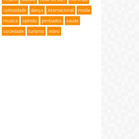
curiosidade
dança
internacional
moda
musica
opinião
pentiados
saude
sociedade
turismo
video