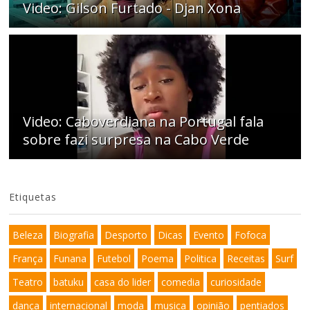
Video: Gilson Furtado - Djan Xona
Video: Caboverdiana na Portugal fala
sobre fazi surpresa na Cabo Verde
Etiquetas
Beleza
Biografia
Desporto
Dicas
Evento
Fofoca
França
Funana
Futebol
Poema
Politica
Receitas
Surf
Teatro
batuku
casa do lider
comedia
curiosidade
dança
internacional
moda
musica
opinião
pentiados