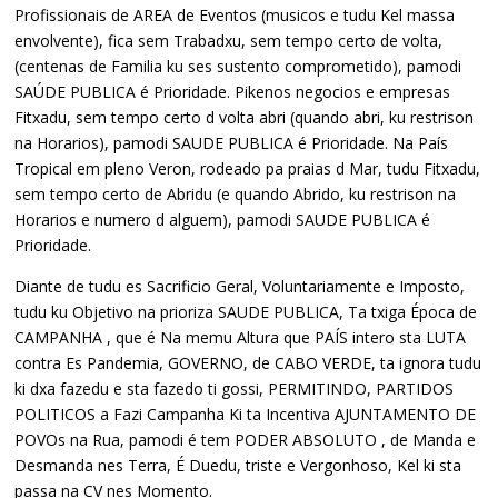
Profissionais de AREA de Eventos (musicos e tudu Kel massa
envolvente), fica sem Trabadxu, sem tempo certo de volta,
(centenas de Familia ku ses sustento comprometido), pamodi
SAÚDE PUBLICA é Prioridade. Pikenos negocios e empresas
Fitxadu, sem tempo certo d volta abri (quando abri, ku restrison
na Horarios), pamodi SAUDE PUBLICA é Prioridade. Na País
Tropical em pleno Veron, rodeado pa praias d Mar, tudu Fitxadu,
sem tempo certo de Abridu (e quando Abrido, ku restrison na
Horarios e numero d alguem), pamodi SAUDE PUBLICA é
Prioridade.
Diante de tudu es Sacrificio Geral, Voluntariamente e Imposto,
tudu ku Objetivo na prioriza SAUDE PUBLICA, Ta txiga Época de
CAMPANHA , que é Na memu Altura que PAÍS intero sta LUTA
contra Es Pandemia, GOVERNO, de CABO VERDE, ta ignora tudu
ki dxa fazedu e sta fazedo ti gossi, PERMITINDO, PARTIDOS
POLITICOS a Fazi Campanha Ki ta Incentiva AJUNTAMENTO DE
POVOs na Rua, pamodi é tem PODER ABSOLUTO , de Manda e
Desmanda nes Terra, É Duedu, triste e Vergonhoso, Kel ki sta
passa na CV nes Momento.