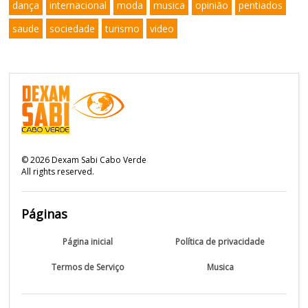
dança
internacional
moda
musica
opinião
pentiados
saude
sociedade
turismo
video
©
2026
Dexam Sabi Cabo Verde
All rights reserved.
Páginas
Página inicial
Política de privacidade
Termos de Serviço
Musica