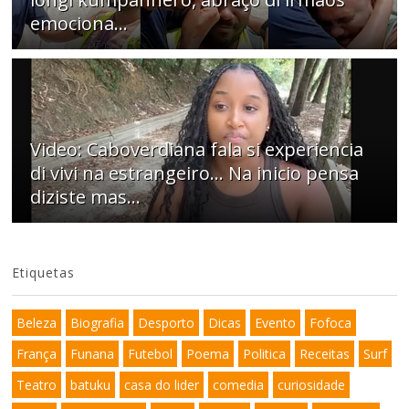
emociona…
Video: Caboverdiana fala si experiencia
di vivi na estrangeiro... Na inicio pensa
diziste mas...
Etiquetas
Beleza
Biografia
Desporto
Dicas
Evento
Fofoca
França
Funana
Futebol
Poema
Politica
Receitas
Surf
Teatro
batuku
casa do lider
comedia
curiosidade