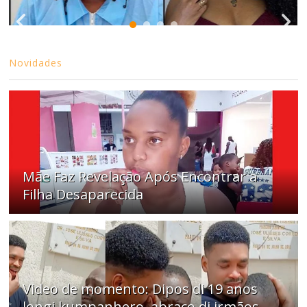
Novidades
Mãe Faz Revelação Após Encontrar a
Filha Desaparecida
Video de momento: Dipos di 19 anos
longi kumpanhero, abraço di irmãos