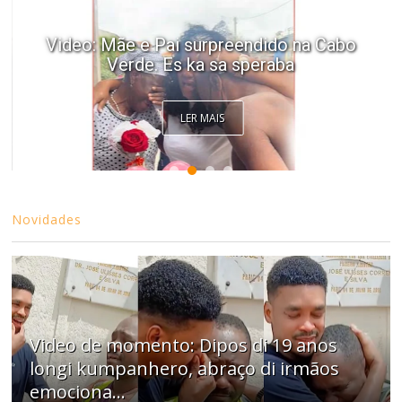
Video: Mãe e Pai surpreendido na Cabo
Verde. Es ka sa speraba
LER MAIS
Novidades
Video de momento: Dipos di 19 anos
longi kumpanhero, abraço di irmãos
emociona…