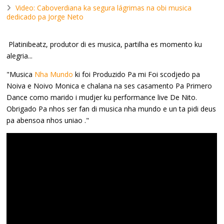
Video: Caboverdiana ka segura lágrimas na obi musica
dedicado pa Jorge Neto
Platinibeatz, produtor di es musica, partilha es momento ku
alegria...
"Musica
Nha Mundo
ki foi Produzido Pa mi Foi scodjedo pa
Noiva e Noivo Monica e chalana na ses casamento Pa Primero
Dance como marido i mudjer ku performance live De Nito.
Obrigado Pa nhos ser fan di musica nha mundo e un ta pidi deus
pa abensoa nhos uniao ."