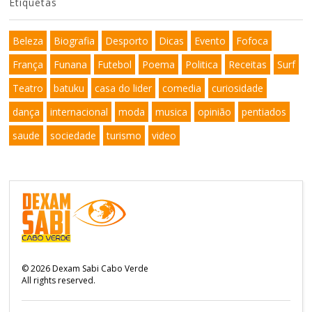
Etiquetas
Beleza
Biografia
Desporto
Dicas
Evento
Fofoca
França
Funana
Futebol
Poema
Politica
Receitas
Surf
Teatro
batuku
casa do lider
comedia
curiosidade
dança
internacional
moda
musica
opinião
pentiados
saude
sociedade
turismo
video
©
2026
Dexam Sabi Cabo Verde
All rights reserved.