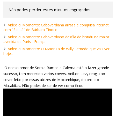
Não podes perder estes minutos engraçados
Video di Momento: Caboverdiana arrasa e conquisa internet
com "Sei Lá" de Bárbara Tinoco
Video di Momento: Caboverdiano desfila de bistidu na maior
avenida de Paris - França
Video di Momento: O Maior Fã de Willy Semedo que vais ver
hoje...
O nosso amor de Soraia Ramos e Calema está a fazer grande
sucesso, tem merecido varios covers. Anilton Levy reagiu ao
cover feito por essas atrizes de Moçambique, do projeto
Matabitas. Não podes deixar de ver como ficou