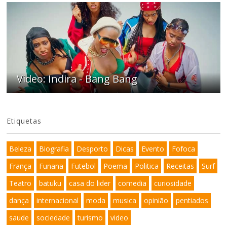
Video: Indira - Bang Bang
Etiquetas
Beleza
Biografia
Desporto
Dicas
Evento
Fofoca
França
Funana
Futebol
Poema
Politica
Receitas
Surf
Teatro
batuku
casa do lider
comedia
curiosidade
dança
internacional
moda
musica
opinião
pentiados
saude
sociedade
turismo
video