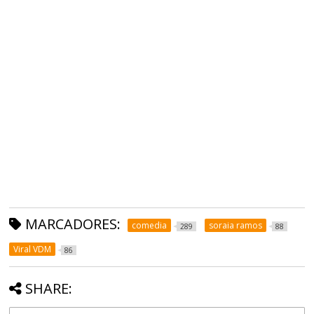
MARCADORES:
comedia
soraia ramos
289
88
Viral VDM
86
SHARE: