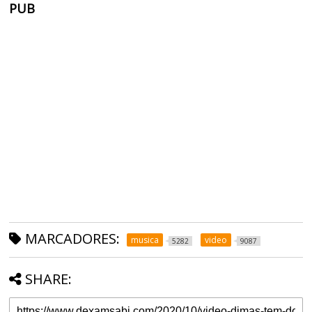
PUB
MARCADORES:
musica
video
5282
9087
SHARE: