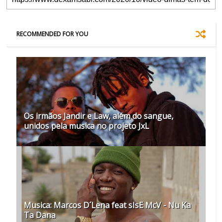
RECOMMENDED FOR YOU
Os irmãos Jandir e Law, além do sangue,
unidos pela musica no projeto JxL
Musica: Marcos D´Lena feat sIsE McV - Nu Ka
Ta Dana