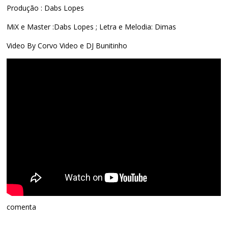
Produção : Dabs Lopes
MiX e Master :Dabs Lopes ; Letra e Melodia: Dimas
Video By Corvo Video e DJ Bunitinho
comenta