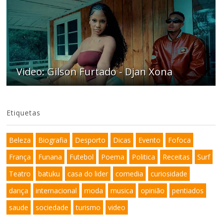
Video: Gilson Furtado - Djan Xona
Etiquetas
Beleza
Biografia
Desporto
Dicas
Evento
Fofoca
França
Funana
Futebol
Poema
Politica
Receitas
Surf
Teatro
batuku
casa do lider
comedia
curiosidade
dança
internacional
moda
musica
opinião
pentiados
saude
sociedade
turismo
video