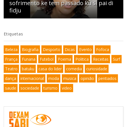
sofrimento ke tem passado ku si pai di
fidju
Etiquetas
Beleza
Biografia
Desporto
Dicas
Evento
Fofoca
França
Funana
Futebol
Poema
Politica
Receitas
Surf
Teatro
batuku
casa do lider
comedia
curiosidade
dança
internacional
moda
musica
opinião
pentiados
saude
sociedade
turismo
video