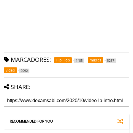
MARCADORES:
Hip Hop
musica
1485
5287
video
9092
SHARE:
RECOMMENDED FOR YOU