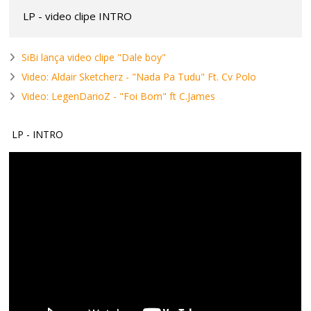
LP - video clipe INTRO
SiBi lança video clipe "Dale boy"
Video: Aldair Sketcherz - "Nada Pa Tudu" Ft. Cv Polo
Video: LegenDarioZ - "Foi Bom" ft C.James
LP - INTRO