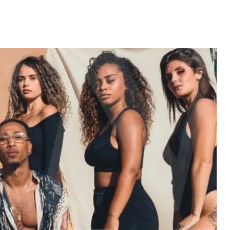
erdiana konta
Video: "Tem pessoas ki sa
fazel larga
larga Cabo Verde pa vivi
volta pa Cabo
vida pior na Portugal" -
rde
Dezabafo
 MAIS
LER MAIS