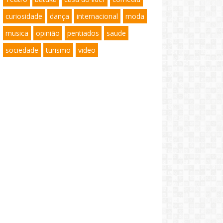
curiosidade
dança
internacional
moda
musica
opinião
pentiados
saude
sociedade
turismo
video