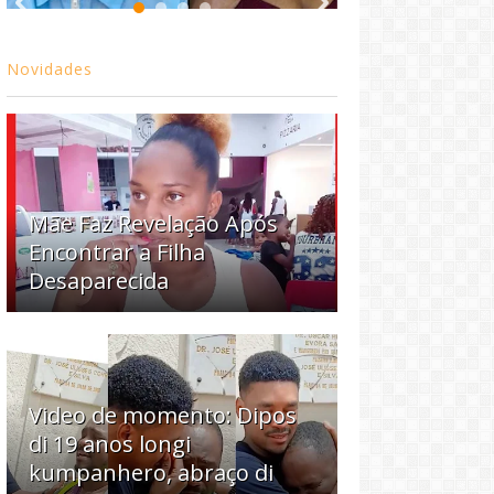
Novidades
Mãe Faz Revelação Após
Encontrar a Filha
Desaparecida
Video de momento: Dipos
di 19 anos longi
kumpanhero, abraço di