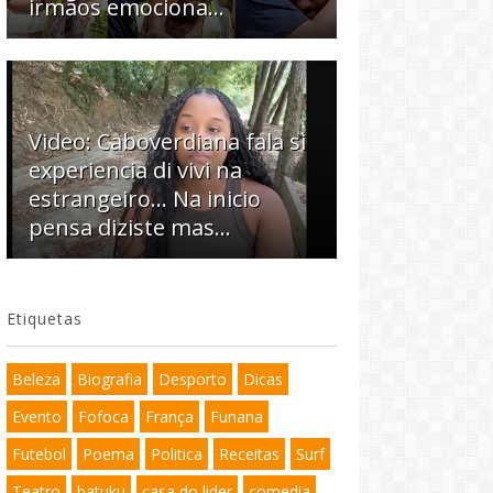
irmãos emociona…
Video: Caboverdiana fala si
experiencia di vivi na
estrangeiro... Na inicio
pensa diziste mas...
Etiquetas
Beleza
Biografia
Desporto
Dicas
Evento
Fofoca
França
Funana
Futebol
Poema
Politica
Receitas
Surf
Teatro
batuku
casa do lider
comedia