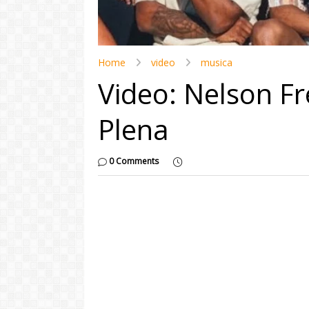
Home
video
musica
Video: Nelson Fre
Plena
0 Comments