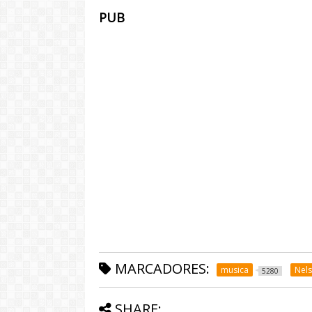
PUB
MARCADORES:
musica
Nels
5280
SHARE: