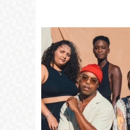
Video: Cabov
motivo ki 
Portugal pa 
Ve
LER