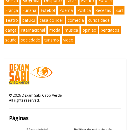
Beleza
Biografia
Desporto
Dicas
Evento
Fofoca
França
Funana
Futebol
Poema
Politica
Receitas
Surf
Teatro
batuku
casa do lider
comedia
curiosidade
dança
internacional
moda
musica
opinião
pentiados
saude
sociedade
turismo
video
©
2026
Dexam Sabi Cabo Verde
All rights reserved.
Páginas
Página inicial
Política de privacidade