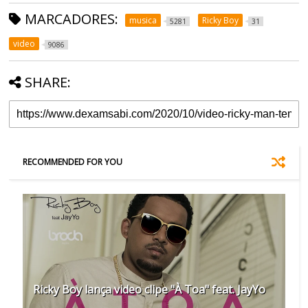
MARCADORES:
musica
Ricky Boy
5281
31
video
9086
SHARE:
RECOMMENDED FOR YOU
Ricky Boy lança video clipe "À Toa" feat. JayYo