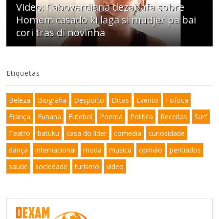
Video: Caboverdiana dezabafa sobre
Homem casado ki laga si mudjer pa bai
cori tras di novinha
Etiquetas
Beleza
Biografia
Desporto
Dicas
Evento
Fofoca
França
Funana
Futebol
Poema
Politica
Receitas
Surf
Teatro
batuku
casa do lider
comedia
curiosidade
dança
internacional
moda
musica
opinião
pentiados
saude
sociedade
turismo
video