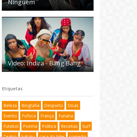
Ninguém
Video: Indira - Bang Bang
Etiquetas
Beleza
Biografia
Desporto
Dicas
Evento
Fofoca
França
Funana
Futebol
Poema
Politica
Receitas
Surf
Teatro
batuku
casa do lider
comedia