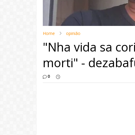
Home
opinião
"Nha vida sa cori
morti" - dezabaf
0