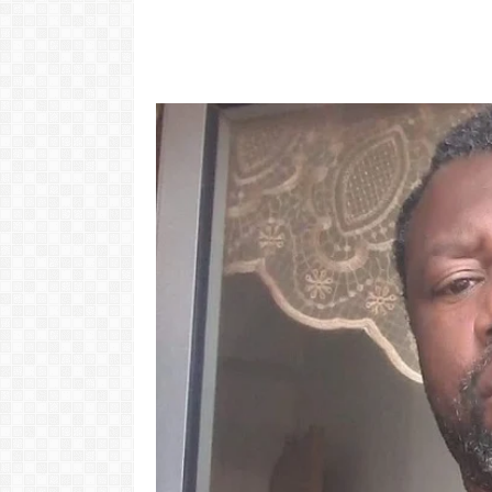
Video: Cabov
motivo ki 
"Com 16 anos fui para cama
Portugal pa 
com o Presidente "
Ve
LER MAIS
LER