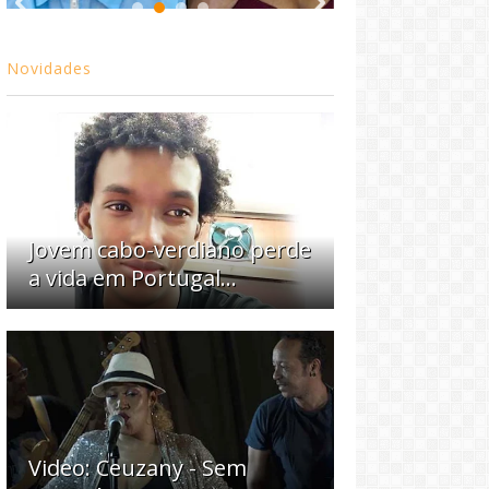
Novidades
Jovem cabo-verdiano perde
a vida em Portugal...
Video: Ceuzany - Sem