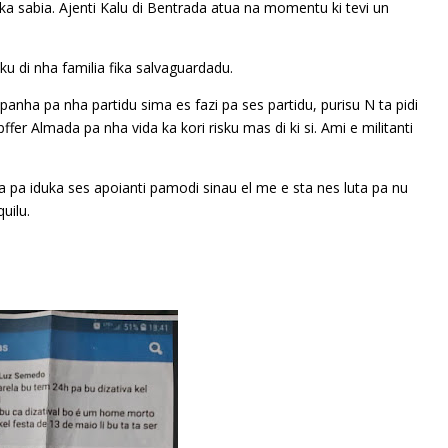
ka sabia. Ajenti Kalu di Bentrada atua na momentu ki tevi un
 ku di nha familia fika salvaguardadu.
panha pa nha partidu sima es fazi pa ses partidu, purisu N ta pidi
pffer Almada pa nha vida ka kori risku mas di ki si. Ami e militanti
na pa iduka ses apoianti pamodi sinau el me e sta nes luta pa nu
uilu.