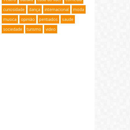
curiosidade
dança
internacional
moda
musica
opinião
pentiados
saude
sociedade
turismo
video