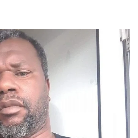
erdiana konta
fazel larga
Video: Mãe e Pai
volta pa Cabo
surpreendido na Cabo
rde
Verde. Es ka sa speraba
 MAIS
LER MAIS