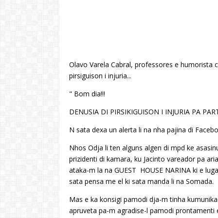
Olavo Varela Cabral, professores e humorista 
pirsiguison i injuria...
" Bom dia!!!
DENUSIA DI PIRSIKIGUISON I INJURIA PA PAR
N sata dexa un alerta li na nha pajina di Facebo
Nhos Odja li ten alguns algen di mpd ke asasin
prizidenti di kamara, ku Jacinto vareador pa aria
ataka-m la na GUEST HOUSE NARINA ki e lugar ki
sata pensa me el ki sata manda li na Somada.
Mas e ka konsigi pamodi dja-m tinha kumunika
apruveta pa-m agradise-l pamodi prontamenti e 