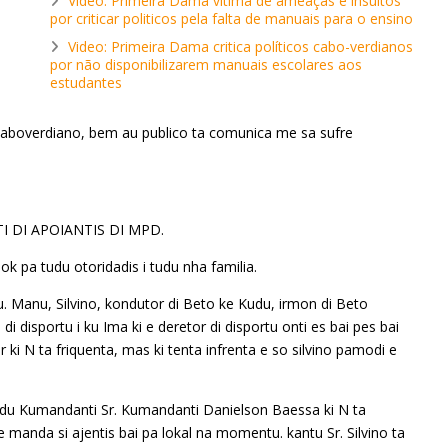
Video: Primeira Dama vítima de ameaças e insultos
por criticar politicos pela falta de manuais para o ensino
Video: Primeira Dama critica políticos cabo-verdianos
por não disponibilizarem manuais escolares aos
estudantes
caboverdiano, bem au publico ta comunica me sa sufre
TI DI APOIANTIS DI MPD.
ok pa tudu otoridadis i tudu nha familia.
u. Manu, Silvino, kondutor di Beto ke Kudu, irmon di Beto
 di disportu i ku Ima ki e deretor di disportu onti es bai pes bai
 N ta friquenta, mas ki tenta infrenta e so silvino pamodi e
du Kumandanti Sr. Kumandanti Danielson Baessa ki N ta
manda si ajentis bai pa lokal na momentu. kantu Sr. Silvino ta