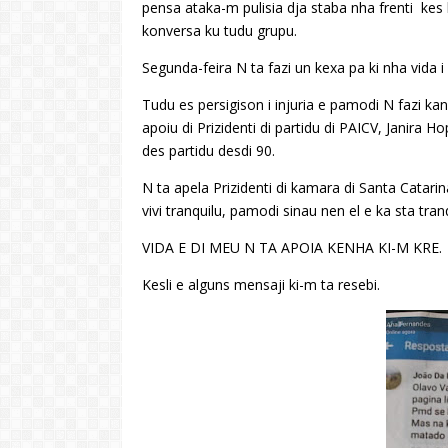
pensa ataka-m pulisia dja staba nha frenti kes 
konversa ku tudu grupu.
Segunda-feira N ta fazi un kexa pa ki nha vida i
Tudu es persigison i injuria e pamodi N fazi kan
apoiu di Prizidenti di partidu di PAICV, Janira Ho
des partidu desdi 90.
N ta apela Prizidenti di kamara di Santa Catari
vivi tranquilu, pamodi sinau nen el e ka sta tranq
VIDA E DI MEU N TA APOIA KENHA KI-M KRE.
Kesli e alguns mensaji ki-m ta resebi.