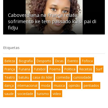
Caboverdiana na França relata
sofrimento ke tem passado ku si pai di
fidju
Etiquetas
Beleza
Biografia
Desporto
Dicas
Evento
Fofoca
França
Funana
Futebol
Poema
Politica
Receitas
Surf
Teatro
batuku
casa do lider
comedia
curiosidade
dança
internacional
moda
musica
opinião
pentiados
saude
sociedade
turismo
video