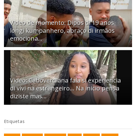
Video de momento: Dipos di 19 anos
longi kumpanhero, abraço di irmãos
emociona…
Video: Caboverdiana fala si experiencia
di vivi na estrangeiro... Na inicio pensa
diziste mas...
Etiquetas