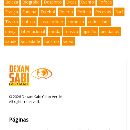
Beleza
Biografia
Desporto
Dicas
Evento
Fofoca
França
Funana
Futebol
Poema
Politica
Receitas
Surf
Teatro
batuku
casa do lider
comedia
curiosidade
dança
internacional
moda
musica
opinião
pentiados
saude
sociedade
turismo
video
©
2026
Dexam Sabi Cabo Verde
All rights reserved.
Páginas