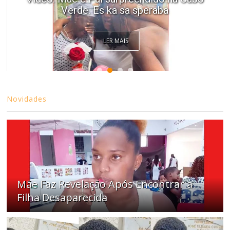
Verde. Es ka sa speraba
LER MAIS
Novidades
Mãe Faz Revelação Após Encontrar a
Filha Desaparecida