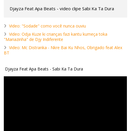
Djayza Feat Apa Beats - video clipe Sabi Ka Ta Dura
Video: "Sodade" como você nunca ouviu
Video: Odja Kuze ki crianças fazi kantu kumeça toka
"Mariazinha" de Djy Indiferente
Video: Mc Distranka - Nkre Bai Ku Nhos, Obrigado feat Alex
BT
Djayza Feat Apa Beats - Sabi Ka Ta Dura