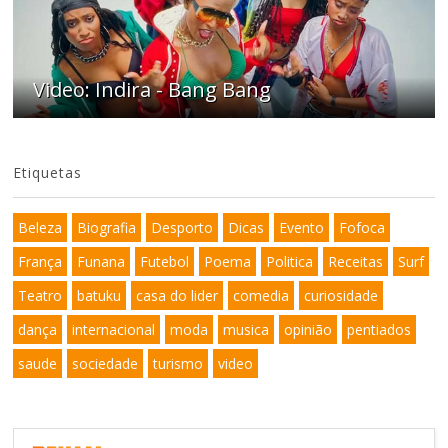
Video: Indira - Bang Bang
Etiquetas
Beleza
Biografia
Desporto
Dicas
Evento
Fofoca
França
Funana
Futebol
Poema
Politica
Receitas
Surf
Teatro
batuku
casa do lider
comedia
curiosidade
dança
internacional
moda
musica
opinião
pentiados
saude
sociedade
turismo
video