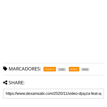
MARCADORES:
musica
video
5285
9090
SHARE: