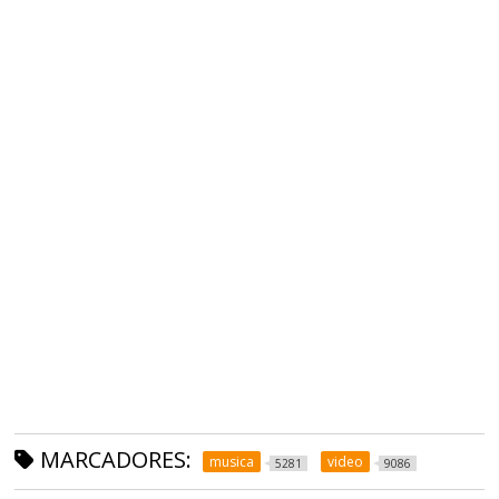
MARCADORES:
musica
video
5281
9086