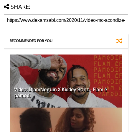
SHARE:
RECOMMENDED FOR YOU
Video: DjamNeguin X Kiddey Bonz - Flam ê
pamodi