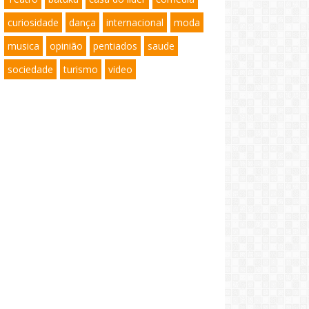
curiosidade
dança
internacional
moda
musica
opinião
pentiados
saude
sociedade
turismo
video