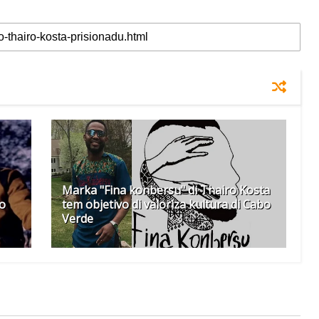
Marka "Fina konbersu" di Thairo Kosta
ro
tem objetivo di valoriza kultura di Cabo
Verde