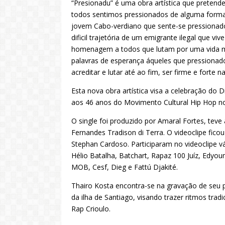
“Presionadu” é uma obra artística que pretende
todos sentimos pressionados de alguma forma p
jovem Cabo-verdiano que sente-se pressionado
dificil trajetória de um emigrante ilegal que 
homenagem a todos que lutam por uma vida 
palavras de esperança áqueles que pressionado
acreditar e lutar até ao fim, ser firme e forte
Esta nova obra artística visa a celebração d
aos 46 anos do Movimento Cultural Hip Hop n
O single foi produzido por Amaral Fortes, tev
Fernandes Tradison di Terra. O videoclipe fico
Stephan Cardoso. Participaram no videoclipe vá
Hélio Batalha, Batchart, Rapaz 100 Juíz, Edyou
MOB, Cesf, Dieg e Fattú Djakité.
Thairo Kosta encontra-se na gravação de seu pr
da ilha de Santiago, visando trazer ritmos tra
Rap Crioulo.