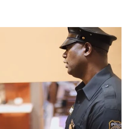
Video: Caboverdiana konta
motivo ki fazel larga
 fui para cama
Portugal pa volta pa Cabo
esidente "
Verde
 MAIS
LER MAIS