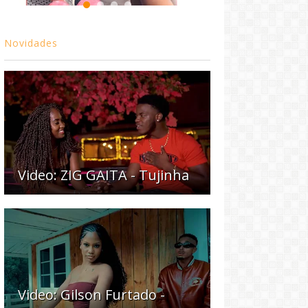
Novidades
Video: ZIG GAITA - Tujinha
Video: Gilson Furtado -