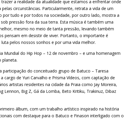
 trazer a realidade da atualidade que estamos a enfrentar onde
elas circunstâncias. Particularmente, retrata a vida de um
 por tudo e por todos na sociedade, por outro lado, mostra a
vive sob pressão fora da sua terra. Esta música é também uma
melhor, mesmo no meio de tanta pressão, levando também
s pensam em desistir de viver. Portanto, o importante é
 na luta pelos nossos sonhos e por uma vida melhor.
o Dia Mundial do Hip Hop – 12 de novembro – e uma homenagem
o planeta.
e a participação do conceituado grupo de Batuco – Taresa
u a cargo de Yuri Carvalho e Prisma Vídeos, com captação de
rios artistas residentes na cidade da Praia como Jay Moreira,
ng Lennon, Big Z, Gá da Lomba, Beto Kritiku, Trakinuz, Dibaz
imeiro álbum, com um trabalho artístico inspirado na história
dicionais com destaque para o Batuco e Finason interligado com o