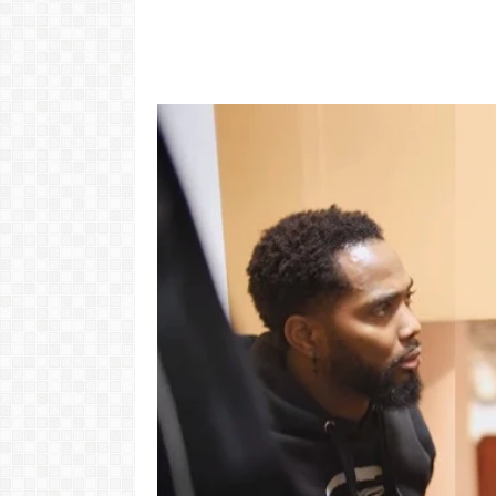
"Com 16 anos
com o Pr
LER