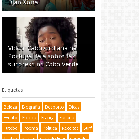
Djan Xona
Video: Caboverdiana na
Portugal fala sobre fazi
surpresa na Cabo Verde
Etiquetas
Beleza
Biografia
Desporto
Dicas
Evento
Fofoca
França
Funana
Futebol
Poema
Politica
Receitas
Surf
Teatro
batuku
casa do lider
comedia