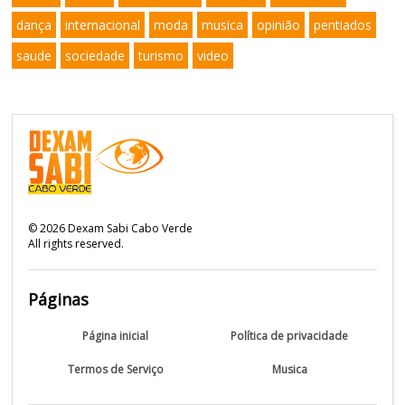
dança
internacional
moda
musica
opinião
pentiados
saude
sociedade
turismo
video
©
2026
Dexam Sabi Cabo Verde
All rights reserved.
Páginas
Página inicial
Política de privacidade
Termos de Serviço
Musica