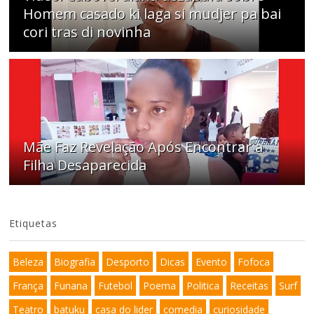
Homem casado ki laga si mudjer pa bai
cori tras di novinha
Mãe Faz Revelação Após Encontrar a
Filha Desaparecida
Etiquetas
Beleza
Biografia
Desporto
Dicas
Evento
Fofoca
França
Funana
Futebol
Poema
Politica
Receitas
Surf
Teatro
batuku
casa do lider
comedia
curiosidade