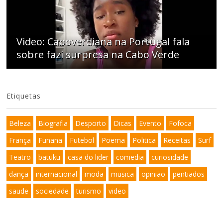
Video: Caboverdiana na Portugal fala
sobre fazi surpresa na Cabo Verde
Etiquetas
Beleza
Biografia
Desporto
Dicas
Evento
Fofoca
França
Funana
Futebol
Poema
Politica
Receitas
Surf
Teatro
batuku
casa do lider
comedia
curiosidade
dança
internacional
moda
musica
opinião
pentiados
saude
sociedade
turismo
video