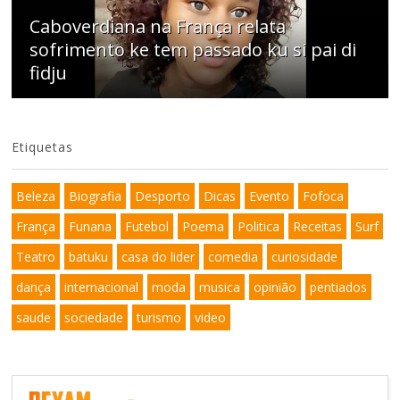
Caboverdiana na França relata
sofrimento ke tem passado ku si pai di
fidju
Etiquetas
Beleza
Biografia
Desporto
Dicas
Evento
Fofoca
França
Funana
Futebol
Poema
Politica
Receitas
Surf
Teatro
batuku
casa do lider
comedia
curiosidade
dança
internacional
moda
musica
opinião
pentiados
saude
sociedade
turismo
video