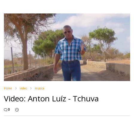
Home
video
musica
Video: Anton Luíz - Tchuva
0