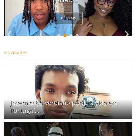
direto...
LER MAIS
Novidades
Jovem cabo-verdiano perde a vida em
Portugal...