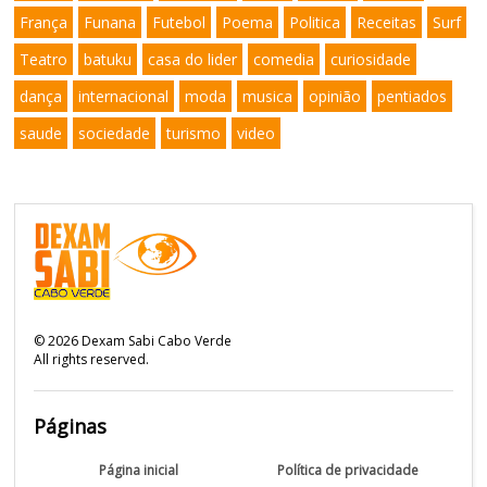
França
Funana
Futebol
Poema
Politica
Receitas
Surf
Teatro
batuku
casa do lider
comedia
curiosidade
dança
internacional
moda
musica
opinião
pentiados
saude
sociedade
turismo
video
©
2026
Dexam Sabi Cabo Verde
All rights reserved.
Páginas
Página inicial
Política de privacidade