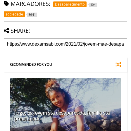
MARCADORES:
Desaparecimento
104
sociedade
3641
SHARE:
RECOMMENDED FOR YOU
Fogo: Es Jovem sta desaparecida, familia sta
preucupado