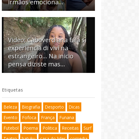
irmãos emociona…
Video: Caboverdiana fala si
experiencia di vivi na
estrangeiro... Na inicio
pensa diziste mas...
Etiquetas
Beleza
Biografia
Desporto
Dicas
Evento
Fofoca
França
Funana
Futebol
Poema
Politica
Receitas
Surf
Teatro
batuku
casa do lider
comedia