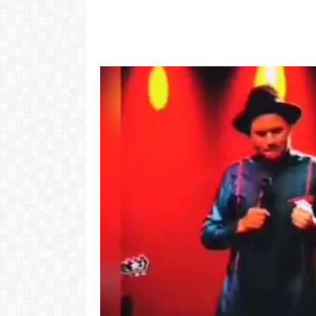
Video: Caboverdiana konta
Video: "Tem 
motivo ki fazel larga
larga Cabo 
Portugal pa volta pa Cabo
vida pior n
Verde
Dez
LER MAIS
LER