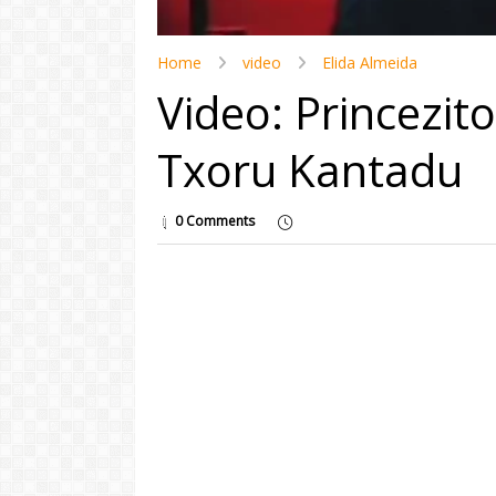
Home
video
Elida Almeida
Video: Princezito
Txoru Kantadu
0 Comments