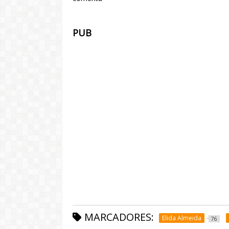
PUB
MARCADORES:
Elida Almeida
76