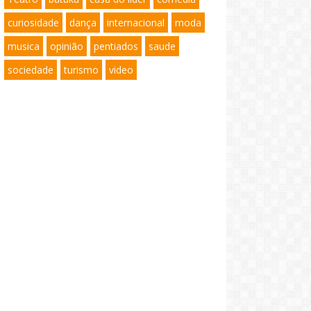
curiosidade
dança
internacional
moda
musica
opinião
pentiados
saude
sociedade
turismo
video