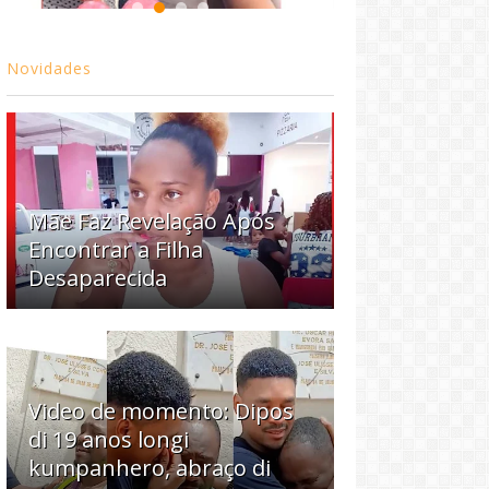
Novidades
Mãe Faz Revelação Após
Encontrar a Filha
Desaparecida
Video de momento: Dipos
di 19 anos longi
kumpanhero, abraço di