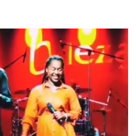
pessoas ki sa
Verde pa vivi
a Portugal" -
Video: Tininho conquista
abafo
Josslyn em direto...
 MAIS
LER MAIS