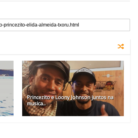
Princezito e Loony Johnson juntos na
musica...