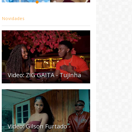
Novidades
Video: ZIG GAITA - Tujinha
Video: Gilson Furtado -