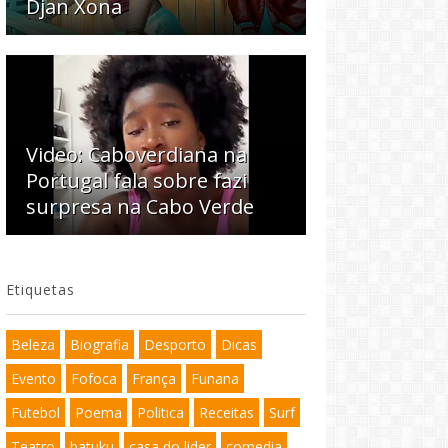
Djan Xona
Video: Caboverdiana na
Portugal fala sobre fazi
surpresa na Cabo Verde
Etiquetas
Beleza
Biografia
Desporto
Dicas
Evento
Fofoca
França
Funana
Futebol
Poema
Politica
Receitas
Surf
Teatro
batuku
casa do lider
comedia