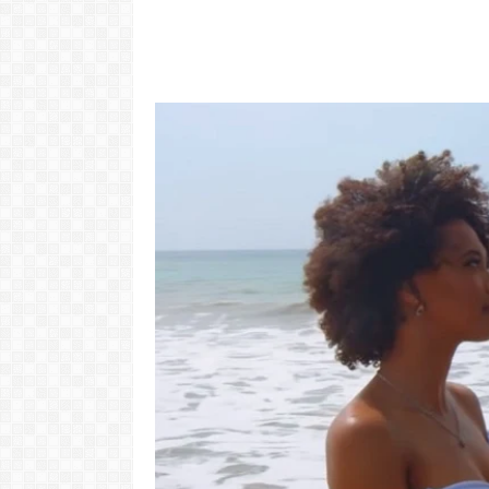
Video: Cabov
motivo ki 
Portugal pa 
Ve
LER