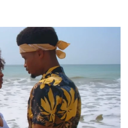
erdiana konta
fazel larga
volta pa Cabo
"Com 16 anos fui para cama
rde
com o Presidente "
 MAIS
LER MAIS