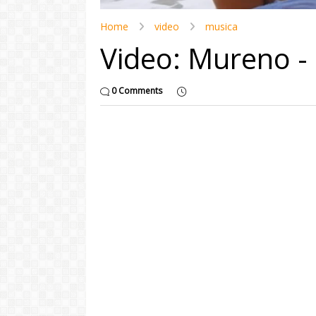
Home
video
musica
Video: Mureno -
0 Comments