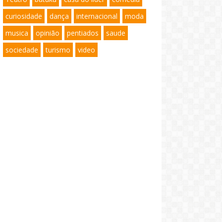
curiosidade
dança
internacional
moda
musica
opinião
pentiados
saude
sociedade
turismo
video