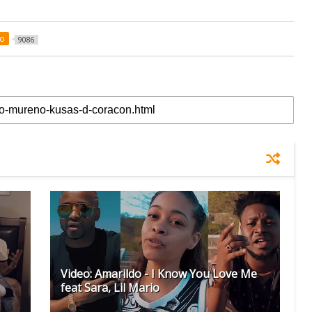
eo
9086
Video: Amarildo - I Know You Love Me
feat Sara, Lil Mario