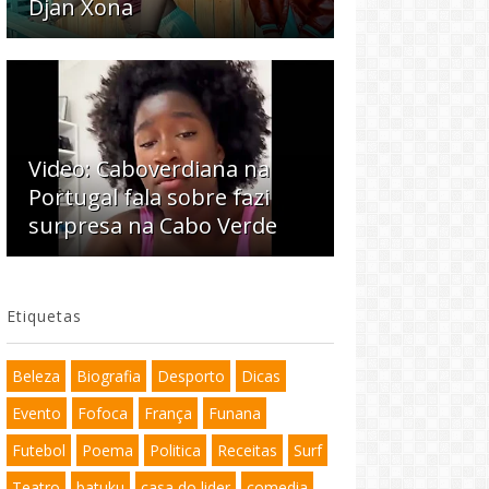
Djan Xona
Video: Caboverdiana na
Portugal fala sobre fazi
surpresa na Cabo Verde
Etiquetas
Beleza
Biografia
Desporto
Dicas
Evento
Fofoca
França
Funana
Futebol
Poema
Politica
Receitas
Surf
Teatro
batuku
casa do lider
comedia