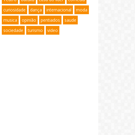
curiosidade
dança
internacional
moda
musica
opinião
pentiados
saude
sociedade
turismo
video