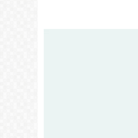
Video: Cabov
motivo ki 
Portugal pa 
Ve
LER