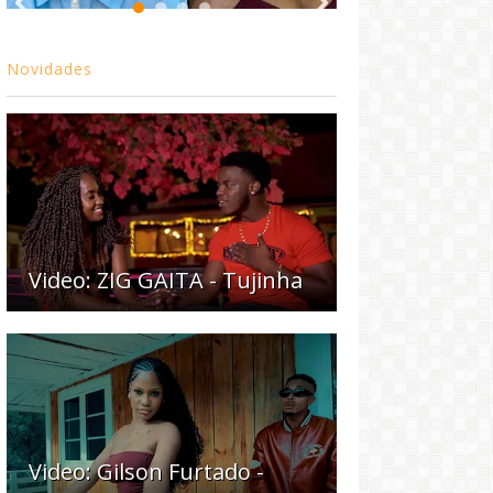
Novidades
Video: ZIG GAITA - Tujinha
Video: Gilson Furtado -