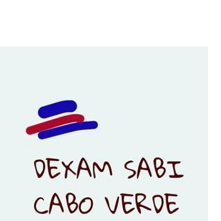
erdiana konta
fazel larga
volta pa Cabo
"Com 16 anos fui para cama
rde
com o Presidente "
 MAIS
LER MAIS