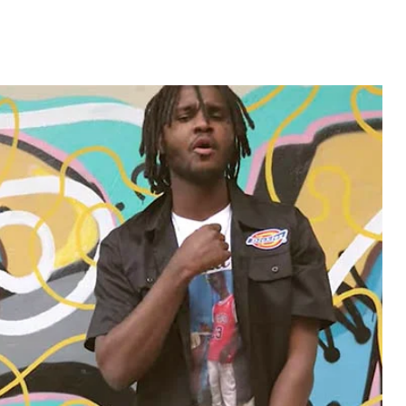
Video: Caboverdiana konta
motivo ki fazel larga
 fui para cama
Portugal pa volta pa Cabo
esidente "
Verde
 MAIS
LER MAIS