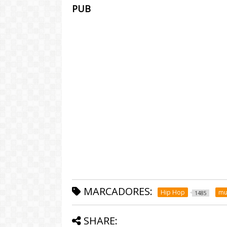
PUB
MARCADORES:
Hip Hop
mu
1485
SHARE: