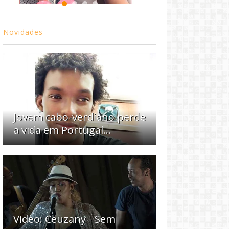
Novidades
Jovem cabo-verdiano perde
a vida em Portugal...
Video: Ceuzany - Sem