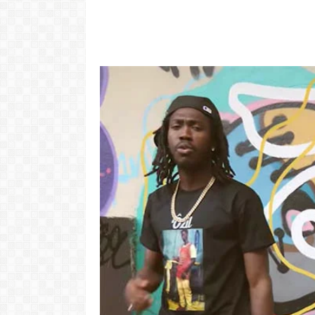
"Com 16 anos
com o Pr
LER