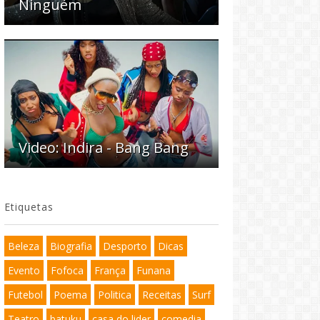
Ninguém
Video: Indira - Bang Bang
Etiquetas
Beleza
Biografia
Desporto
Dicas
Evento
Fofoca
França
Funana
Futebol
Poema
Politica
Receitas
Surf
Teatro
batuku
casa do lider
comedia