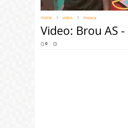
Home
video
musica
Video: Brou AS -
0