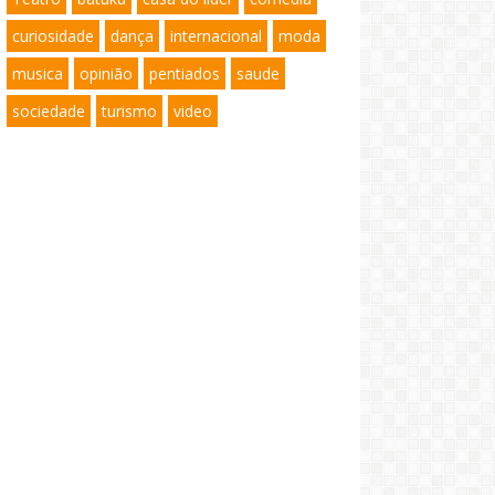
curiosidade
dança
internacional
moda
musica
opinião
pentiados
saude
sociedade
turismo
video