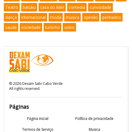
Teatro
batuku
casa do lider
comedia
curiosidade
dança
internacional
moda
musica
opinião
pentiados
saude
sociedade
turismo
video
©
2026
Dexam Sabi Cabo Verde
All rights reserved.
Páginas
Página inicial
Política de privacidade
Termos de Serviço
Musica