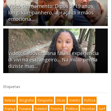
Video de momento: Dipos di 19 anos
longi kumpanhero, abraço di irmãos
emociona…
Video: Caboverdiana fala si experiencia
di vivi na estrangeiro... Na inicio pensa
diziste mas...
Etiquetas
Beleza
Biografia
Desporto
Dicas
Evento
Fofoca
França
Funana
Futebol
Poema
Politica
Receitas
Surf