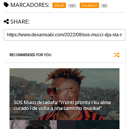
MARCADORES:
sebah
Sos Mucci
127
55
SHARE:
RECOMMENDED FOR YOU
SOS Mucci dezabafa: "n’xinti prontu i ku alma
curado i de volta a nha caminho musikal"