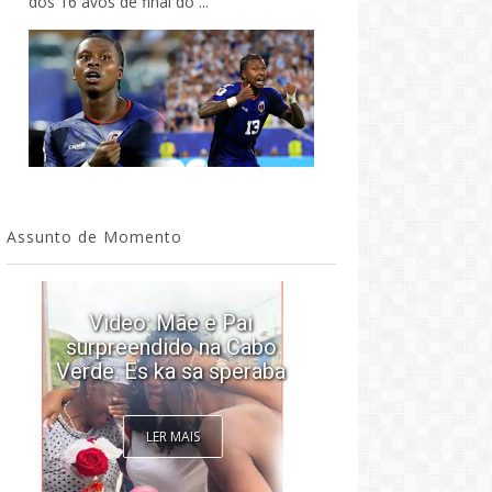
dos 16 avos de final do ...
Assunto de Momento
Video: Mãe e Pai
surpreendido na Cabo
Video: Tini
Verde. Es ka sa speraba
Josslyn e
LER MAIS
LE