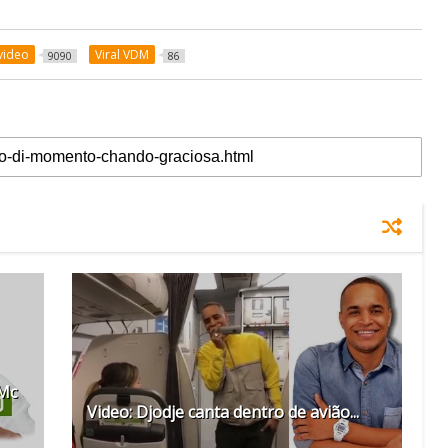
video
Viral VDM
9090
86
 Mc
Video: Djodje canta dentro de avião...