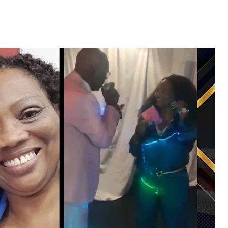
Video: Caboverdiana konta
motivo ki fazel larga
 fui para cama
Portugal pa volta pa Cabo
esidente "
Verde
 MAIS
LER MAIS