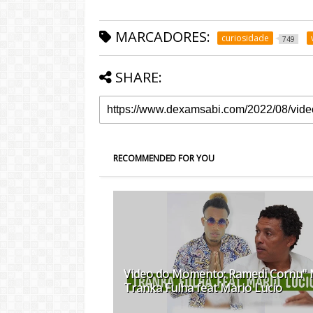
MARCADORES:
curiosidade
749
SHARE:
RECOMMENDED FOR YOU
Video do Momento: Ramedi Cornu"
Tranka Fulha feat Mario Lucio