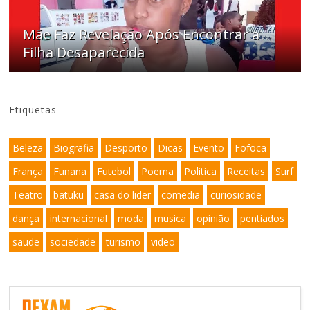
Mãe Faz Revelação Após Encontrar a
Filha Desaparecida
Etiquetas
Beleza
Biografia
Desporto
Dicas
Evento
Fofoca
França
Funana
Futebol
Poema
Politica
Receitas
Surf
Teatro
batuku
casa do lider
comedia
curiosidade
dança
internacional
moda
musica
opinião
pentiados
saude
sociedade
turismo
video