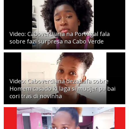
Video: Caboverdiana na Portugal fala
sobre fazi surpresa na Cabo Verde
Video: Caboverdiana dezabafa sobre
Homem casado ki laga si mudjer pa bai
cori tras di novinha