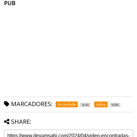
PUB
MARCADORES:
sociedade
video
3640
9086
SHARE: