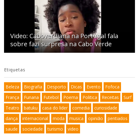
Video: Caboverdiana na Portugal fala
sobre fazi surpresa na Cabo Verde
Etiquetas
Beleza
Biografia
Desporto
Dicas
Evento
Fofoca
França
Funana
Futebol
Poema
Politica
Receitas
Surf
Teatro
batuku
casa do lider
comedia
curiosidade
dança
internacional
moda
musica
opinião
pentiados
saude
sociedade
turismo
video