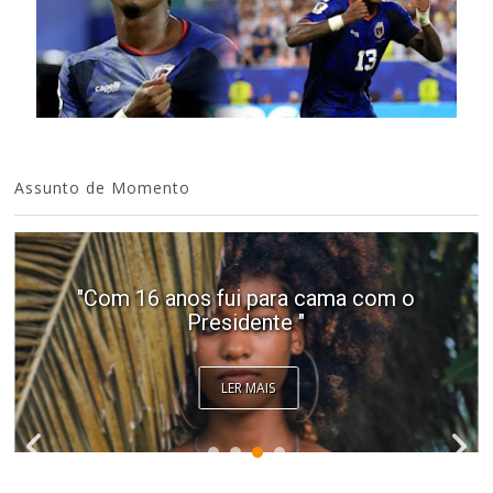
Assunto de Momento
Video: Caboverdiana konta motivo ki
fazel larga Portugal pa volta pa Cabo
Verde
LER MAIS