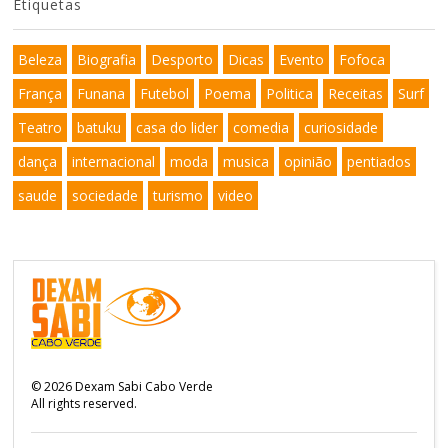
Etiquetas
Beleza
Biografia
Desporto
Dicas
Evento
Fofoca
França
Funana
Futebol
Poema
Politica
Receitas
Surf
Teatro
batuku
casa do lider
comedia
curiosidade
dança
internacional
moda
musica
opinião
pentiados
saude
sociedade
turismo
video
©
2026
Dexam Sabi Cabo Verde
All rights reserved.