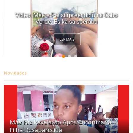
Video: Mãe e Pai surpreendido na Cabo
Verde. Es ka sa speraba
LER MAIS
Novidades
Mãe Faz Revelação Após Encontrar a
Filha Desaparecida