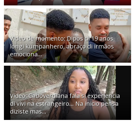
Video de momento: Dipos di 19 anos
longi kumpanhero, abraço di irmãos
emociona…
Video: Caboverdiana fala si experiencia
di vivi na estrangeiro... Na inicio pensa
diziste mas...