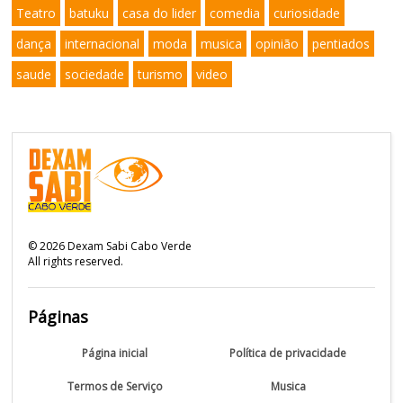
Teatro
batuku
casa do lider
comedia
curiosidade
dança
internacional
moda
musica
opinião
pentiados
saude
sociedade
turismo
video
©
2026
Dexam Sabi Cabo Verde
All rights reserved.
Páginas
Página inicial
Política de privacidade
Termos de Serviço
Musica