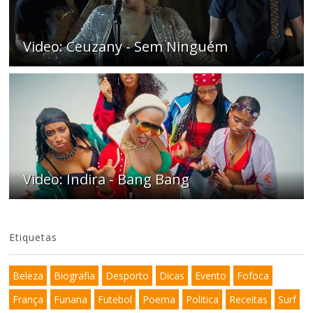
Video: Ceuzany - Sem Ninguém
Video: Indira - Bang Bang
Etiquetas
Beleza
Biografia
Desporto
Dicas
Evento
Fofoca
França
Funana
Futebol
Poema
Politica
Receitas
Surf