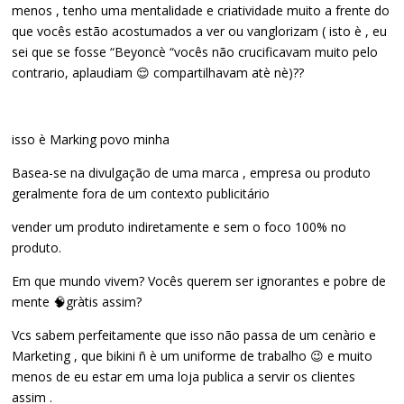
menos , tenho uma mentalidade e criatividade muito a frente do
que vocês estão acostumados a ver ou vanglorizam ( isto è , eu
sei que se fosse “Beyoncè “vocês não crucificavam muito pelo
contrario, aplaudiam 😌 compartilhavam atè nè)??
isso è Marking povo minha
Basea-se na divulgação de uma marca , empresa ou produto
geralmente fora de um contexto publicitário
vender um produto indiretamente e sem o foco 100% no
produto.
Em que mundo vivem? Vocês querem ser ignorantes e pobre de
mente 🧠gràtis assim?
Vcs sabem perfeitamente que isso não passa de um cenàrio e
Marketing , que bikini ñ è um uniforme de trabalho 😉 e muito
menos de eu estar em uma loja publica a servir os clientes
assim .