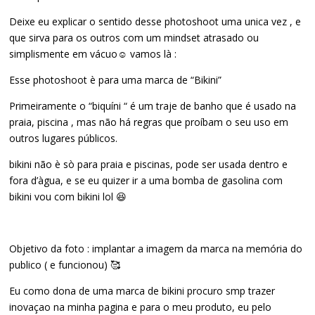
Deixe eu explicar o sentido desse photoshoot uma unica vez , e
que sirva para os outros com um mindset atrasado ou
simplismente em vácuo☺️ vamos là :
Esse photoshoot è para uma marca de “Bikini”
Primeiramente o “biquíni “ é um traje de banho que é usado na
praia, piscina , mas não há regras que proíbam o seu uso em
outros lugares públicos.
bikini não è sò para praia e piscinas, pode ser usada dentro e
fora d’àgua, e se eu quizer ir a uma bomba de gasolina com
bikini vou com bikini lol 😆
Objetivo da foto : implantar a imagem da marca na memória do
publico ( e funcionou) 🥰
Eu como dona de uma marca de bikini procuro smp trazer
inovaçao na minha pagina e para o meu produto, eu pelo