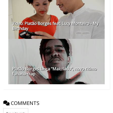
Video: Platão Borges feat. Lucy Monteiro - My
Birthday
Platão Borges lança "Malcriado", novo ritimo
funana-trap
COMMENTS