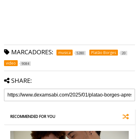
MARCADORES:
musica
Platão Borges
5280
20
video
9084
SHARE:
RECOMMENDED FOR YOU