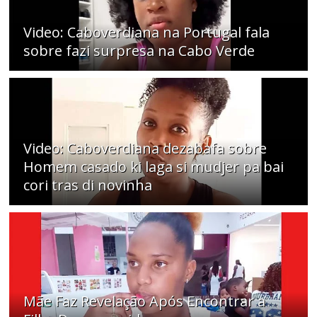
Video: Caboverdiana na Portugal fala
sobre fazi surpresa na Cabo Verde
Video: Caboverdiana dezabafa sobre
Homem casado ki laga si mudjer pa bai
cori tras di novinha
Mãe Faz Revelação Após Encontrar a