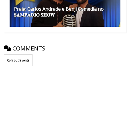
Praia: Carlos Andrade e Benji Comedia no
𝐒𝐀𝐌𝐏𝐀𝐃𝐈𝐎 𝐒𝐇𝐎𝐖
COMMENTS
Com outra conta