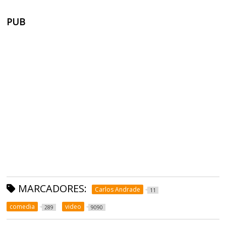
PUB
MARCADORES:
Carlos Andrade
11
comedia
video
289
9090