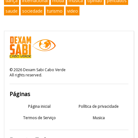
dança
internacional
moda
musica
opinião
pentiados
saude
sociedade
turismo
video
©
2026
Dexam Sabi Cabo Verde
All rights reserved.
Páginas
Página inicial
Política de privacidade
Termos de Serviço
Musica