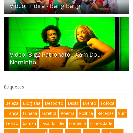
Video: Indira - Bang Bang
Video: BigZ Patronato - Xam Dou
Nominho
Etiquetas
Beleza
Biografia
Desporto
Dicas
Evento
Fofoca
França
Funana
Futebol
Poema
Politica
Receitas
Surf
Teatro
batuku
casa do lider
comedia
curiosidade