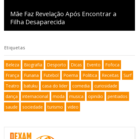
Mãe Faz Revelação Após Encontrar a
Filha Desaparecida
Etiquetas
Beleza
Biografia
Desporto
Dicas
Evento
Fofoca
França
Funana
Futebol
Poema
Politica
Receitas
Surf
Teatro
batuku
casa do lider
comedia
curiosidade
dança
internacional
moda
musica
opinião
pentiados
saude
sociedade
turismo
video