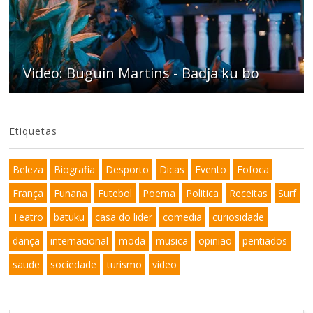
Video: Buguin Martins - Badja ku bo
Etiquetas
Beleza
Biografia
Desporto
Dicas
Evento
Fofoca
França
Funana
Futebol
Poema
Politica
Receitas
Surf
Teatro
batuku
casa do lider
comedia
curiosidade
dança
internacional
moda
musica
opinião
pentiados
saude
sociedade
turismo
video