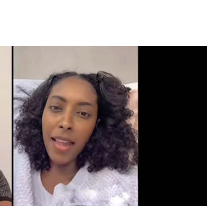
Video: Caboverdiana konta
motivo ki fazel larga
 fui para cama
Portugal pa volta pa Cabo
esidente "
Verde
 MAIS
LER MAIS