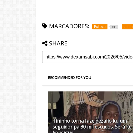
MARCADORES:
Fofoca
tinin
386
SHARE:
RECOMMENDED FOR YOU
Tininho torna faze dezafio ku um
seguidor pa 30 mil escudos. Será ke
konsigue