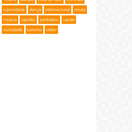
curiosidade
dança
internacional
moda
musica
opinião
pentiados
saude
sociedade
turismo
video