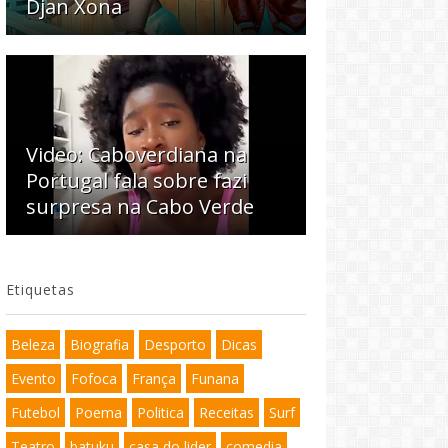
Djan Xona
Video: Caboverdiana na
Portugal fala sobre fazi
surpresa na Cabo Verde
Etiquetas
Beleza
Biografia
Desporto
Dicas
Evento
Fofoca
França
Funana
Futebol
Poema
Politica
Receitas
Surf
Teatro
batuku
casa do lider
comedia