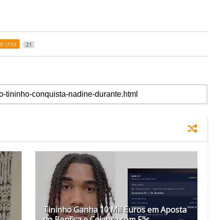
ho cruz
21
Tininho Ganha 10 Mil Euros em Aposta
no Benfica e Celebra com Fãs