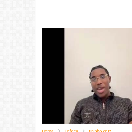
"Com 16 anos
com o Pr
LER
Home
Fofoca
tininho cruz