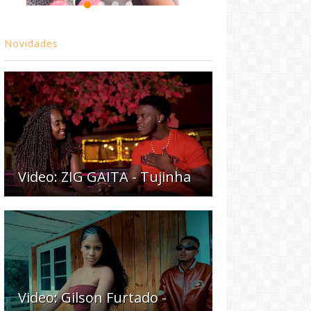
Novidades
Video: ZIG GAITA - Tujinha
Video: Gilson Furtado -